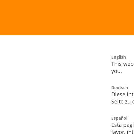
English
This webs
you.
Deutsch
Diese Int
Seite zu
Español
Esta pág
favor, i