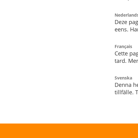
Nederland
Deze pag
eens. Har
Français
Cette pag
tard. Me
Svenska
Denna he
tillfälle